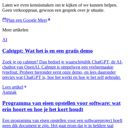
Laten we even kennismaken om te kijken of we kunnen helpen.
Geen verkooppraat, gewoon een gesprek over je situatie.
Plan een Google Meet
Meer artikelen
AI
Cahtgpt: Wat het is en een gratis demo
Zoek je op cahtgpt? Dan bedoel je waarschijnlijk ChatGPT, de AI-
chatbot van OpenAI. Cahtgpt is simpelweg een veelgemaakte
typefout. Probeer hieronder eerst onze demo, en lees daaronder
precies wat ChatGPT is, hoe het werkt en hoe je het zelf gebruikt.
Lees artikel
Aanpak
Programma van eisen opstellen voor software: wat
erin hoort en hoe je het kort houdt
Een programma van eisen opstellen voor een softwareproject hoeft
geen dik document te zijn. Het gaat erom dat je in heldere taal