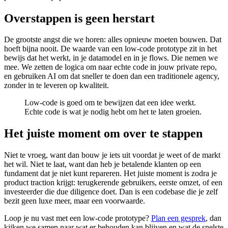
Overstappen is geen herstart
De grootste angst die we horen: alles opnieuw moeten bouwen. Dat
hoeft bijna nooit. De waarde van een low-code prototype zit in het
bewijs dat het werkt, in je datamodel en in je flows. Die nemen we
mee. We zetten de logica om naar echte code in jouw private repo,
en gebruiken AI om dat sneller te doen dan een traditionele agency,
zonder in te leveren op kwaliteit.
Low-code is goed om te bewijzen dat een idee werkt.
Echte code is wat je nodig hebt om het te laten groeien.
Het juiste moment om over te stappen
Niet te vroeg, want dan bouw je iets uit voordat je weet of de markt
het wil. Niet te laat, want dan heb je betalende klanten op een
fundament dat je niet kunt repareren. Het juiste moment is zodra je
product traction krijgt: terugkerende gebruikers, eerste omzet, of een
investeerder die due diligence doet. Dan is een codebase die je zelf
bezit geen luxe meer, maar een voorwaarde.
Loop je nu vast met een low-code prototype?
Plan een gesprek
, dan
kijken we samen naar wat er behouden kan blijven en wat de snelste