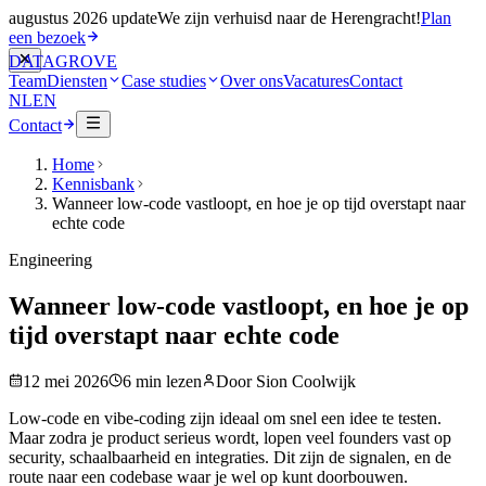
augustus 2026 update
We zijn verhuisd naar de Herengracht!
Plan
een bezoek
DATA
GROVE
Team
Diensten
Case studies
Over ons
Vacatures
Contact
NL
EN
Contact
Home
Kennisbank
Wanneer low-code vastloopt, en hoe je op tijd overstapt naar
echte code
Engineering
Wanneer low-code vastloopt, en hoe je op
tijd overstapt naar echte code
12 mei 2026
6
min lezen
Door
Sion Coolwijk
Low-code en vibe-coding zijn ideaal om snel een idee te testen.
Maar zodra je product serieus wordt, lopen veel founders vast op
security, schaalbaarheid en integraties. Dit zijn de signalen, en de
route naar een codebase waar je wel op kunt doorbouwen.