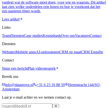
vastlegt wat de software moet doen, voor wie en waarom. Dit artikel
laat zien welke onderdelen erin horen en hoe je voorkomt dat het
een papieren tijger wordt.
Lees artikel
Links
Team
Diensten
Case studies
Kennisbank
Over ons
Vacatures
Contact
Diensten
Websites
Mobiele apps
AI-oplossingen
CRM op maat
CRM Enquête
Contact
Stuur een bericht
Plan videogesprek
Bereik ons
info@datagrove.nl
+31 6 23 16 88 59
Herengracht 144/SO,
Amsterdam
Laat je e-mail achter en we nemen contact op.