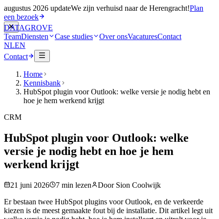
augustus 2026 update
We zijn verhuisd naar de Herengracht!
Plan
een bezoek
DATA
GROVE
Team
Diensten
Case studies
Over ons
Vacatures
Contact
NL
EN
Contact
Home
Kennisbank
HubSpot plugin voor Outlook: welke versie je nodig hebt en
hoe je hem werkend krijgt
CRM
HubSpot plugin voor Outlook: welke
versie je nodig hebt en hoe je hem
werkend krijgt
21 juni 2026
7
min lezen
Door
Sion Coolwijk
Er bestaan twee HubSpot plugins voor Outlook, en de verkeerde
kiezen is de meest gemaakte fout bij de installatie. Dit artikel legt uit