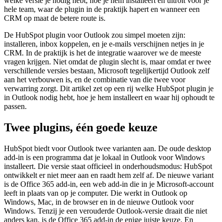
welke versie je nodig hebt, hoe je hem installeert en uitrolt voor je
hele team, waar de plugin in de praktijk hapert en wanneer een
CRM op maat de betere route is.
De HubSpot plugin voor Outlook zou simpel moeten zijn:
installeren, inbox koppelen, en je e-mails verschijnen netjes in je
CRM. In de praktijk is het de integratie waarover we de meeste
vragen krijgen. Niet omdat de plugin slecht is, maar omdat er twee
verschillende versies bestaan, Microsoft tegelijkertijd Outlook zelf
aan het verbouwen is, en de combinatie van die twee voor
verwarring zorgt. Dit artikel zet op een rij welke HubSpot plugin je
in Outlook nodig hebt, hoe je hem installeert en waar hij ophoudt te
passen.
Twee plugins, één goede keuze
HubSpot biedt voor Outlook twee varianten aan. De oude desktop
add-in is een programma dat je lokaal in Outlook voor Windows
installeert. Die versie staat officieel in onderhoudsmodus: HubSpot
ontwikkelt er niet meer aan en raadt hem zelf af. De nieuwe variant
is de Office 365 add-in, een web add-in die in je Microsoft-account
leeft in plaats van op je computer. Die werkt in Outlook op
Windows, Mac, in de browser en in de nieuwe Outlook voor
Windows. Tenzij je een verouderde Outlook-versie draait die niet
anders kan, is de Office 365 add-in de enige juiste keuze. En