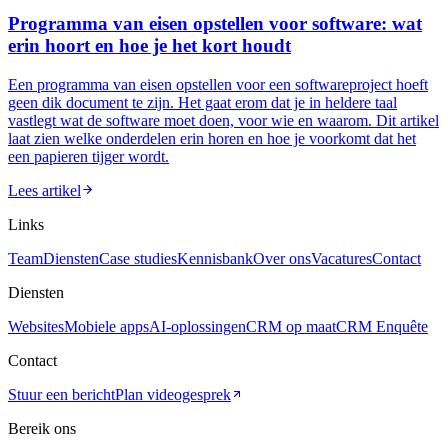
Programma van eisen opstellen voor software: wat
erin hoort en hoe je het kort houdt
Een programma van eisen opstellen voor een softwareproject hoeft
geen dik document te zijn. Het gaat erom dat je in heldere taal
vastlegt wat de software moet doen, voor wie en waarom. Dit artikel
laat zien welke onderdelen erin horen en hoe je voorkomt dat het
een papieren tijger wordt.
Lees artikel
Links
Team
Diensten
Case studies
Kennisbank
Over ons
Vacatures
Contact
Diensten
Websites
Mobiele apps
AI-oplossingen
CRM op maat
CRM Enquête
Contact
Stuur een bericht
Plan videogesprek
Bereik ons