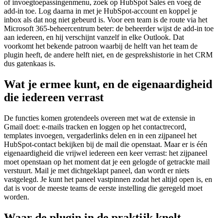
of invoegtoepassingenmenu, zoek op HubSpot Sales en voeg de
add-in toe. Log daarna in met je HubSpot-account en koppel je
inbox als dat nog niet gebeurd is. Voor een team is de route via het
Microsoft 365-beheercentrum beter: de beheerder wijst de add-in toe
aan iedereen, en hij verschijnt vanzelf in elke Outlook. Dat
voorkomt het bekende patroon waarbij de helft van het team de
plugin heeft, de andere helft niet, en de gesprekshistorie in het CRM
dus gatenkaas is.
Wat je ermee kunt, en de eigenaardigheid
die iedereen verrast
De functies komen grotendeels overeen met wat de extensie in
Gmail doet: e-mails tracken en loggen op het contactrecord,
templates invoegen, vergaderlinks delen en in een zijpaneel het
HubSpot-contact bekijken bij de mail die openstaat. Maar er is één
eigenaardigheid die vrijwel iedereen een keer verrast: het zijpaneel
moet openstaan op het moment dat je een gelogde of getrackte mail
verstuurt. Mail je met dichtgeklapt paneel, dan wordt er niets
vastgelegd. Je kunt het paneel vastpinnen zodat het altijd open is, en
dat is voor de meeste teams de eerste instelling die geregeld moet
worden.
Waar de plugin in de praktijk knelt