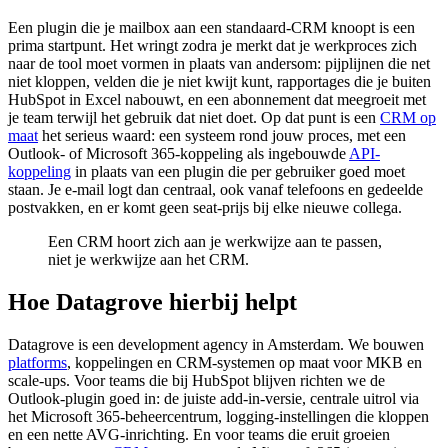
Een plugin die je mailbox aan een standaard-CRM knoopt is een
prima startpunt. Het wringt zodra je merkt dat je werkproces zich
naar de tool moet vormen in plaats van andersom: pijplijnen die net
niet kloppen, velden die je niet kwijt kunt, rapportages die je buiten
HubSpot in Excel nabouwt, en een abonnement dat meegroeit met
je team terwijl het gebruik dat niet doet. Op dat punt is een
CRM op
maat
het serieus waard: een systeem rond jouw proces, met een
Outlook- of Microsoft 365-koppeling als ingebouwde
API-
koppeling
in plaats van een plugin die per gebruiker goed moet
staan. Je e-mail logt dan centraal, ook vanaf telefoons en gedeelde
postvakken, en er komt geen seat-prijs bij elke nieuwe collega.
Een CRM hoort zich aan je werkwijze aan te passen,
niet je werkwijze aan het CRM.
Hoe Datagrove hierbij helpt
Datagrove is een development agency in Amsterdam. We bouwen
platforms
, koppelingen en CRM-systemen op maat voor MKB en
scale-ups. Voor teams die bij HubSpot blijven richten we de
Outlook-plugin goed in: de juiste add-in-versie, centrale uitrol via
het Microsoft 365-beheercentrum, logging-instellingen die kloppen
en een nette AVG-inrichting. En voor teams die eruit groeien