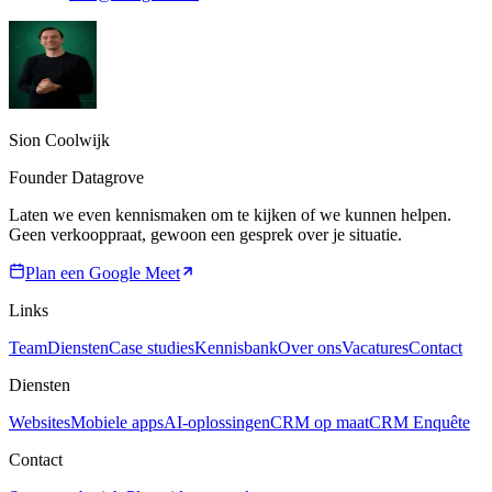
Sion Coolwijk
Founder Datagrove
Laten we even kennismaken om te kijken of we kunnen helpen.
Geen verkooppraat, gewoon een gesprek over je situatie.
Plan een Google Meet
Links
Team
Diensten
Case studies
Kennisbank
Over ons
Vacatures
Contact
Diensten
Websites
Mobiele apps
AI-oplossingen
CRM op maat
CRM Enquête
Contact