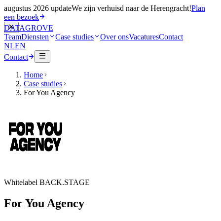
augustus 2026 update
We zijn verhuisd naar de Herengracht!
Plan
een bezoek
DATA
GROVE
Team
Diensten
Case studies
Over ons
Vacatures
Contact
NL
EN
Contact
Home
Case studies
For You Agency
Whitelabel BACK.STAGE
For You Agency